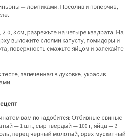
ньоны — ломтиками. Посолив и поперчив,
ле.
 2-0, 3 см, разрежьте на четыре квадрата. На
ерху выложите слоями капусту, помидоры и
рта, поверхность смажьте яйцом и запекайте
 тесте, запеченная в духовке, украсив
ами.
рецепт
инатом вам понадобится: Отбивные свиные
чатый — 1 шт., сыр твердый — 100 г, яйца — 2
, соль, перец черный молотый, орех мускатный