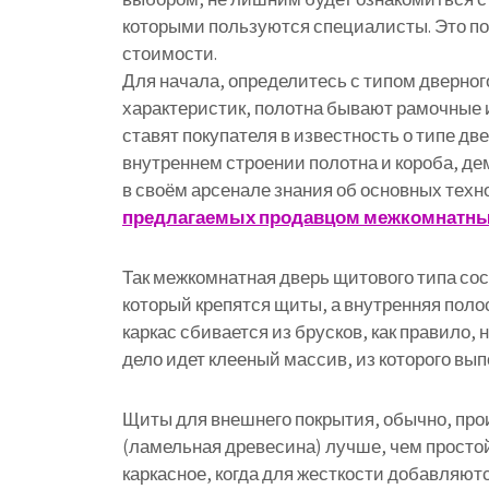
которыми пользуются специалисты. Это по
стоимости.
Для начала, определитесь с типом дверног
характеристик, полотна бывают рамочные 
ставят покупателя в известность о типе д
внутреннем строении полотна и короба, де
в своём арсенале знания об основных техн
предлагаемых продавцом межкомнатны
Так межкомнатная дверь щитового типа сост
который крепятся щиты, а внутренняя пол
каркас сбивается из брусков, как правило, 
дело идет клееный массив, из которого вы
Щиты для внешнего покрытия, обычно, про
(ламельная древесина) лучше, чем простой
каркасное, когда для жесткости добавляютс