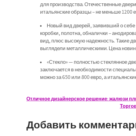
для производства. Отечественные двери 
итальянские образцы – не меньше 1200 е
Новый вид дверей, заявивший о себе 
коробки, полотна, обналички – анодиро
вид, плюс высокую надежность. Такие д
выглядели металлическими. Цена новинки
«Стекло» — полностью стеклянное дв
заключается в необходимости специальн
можно за 650 или 800 евро, а итальянски
Навигация
Отличное дизайнерское решение: жалюзи пл
Торгов
по
записям
Добавить комментар