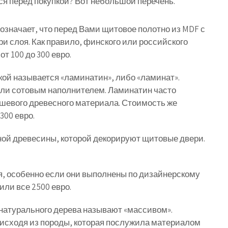
я перед покупкой? Вот небольшой перечень.
значает, что перед Вами щитовое полотно из MDF с
ри слоя. Как правило, финского или российского
т 100 до 300 евро.
кой называется «ламинатин», либо «ламинат».
ли сотовым наполнителем. Ламинатин часто
шевого древесного материала. Стоимость же
300 евро.
ой древесины, которой декорируют щитовые двери.
я, особенно если они выполнены по дизайнерскому
 или все 2500 евро.
натурального дерева называют «массивом».
 исходя из породы, которая послужила материалом