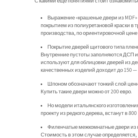
С какими ещё понятиями стоит ознакомитьс
Выражение «крашеные двери из MDF» о
покрытием из полиуретановой краски в т
производства, по ориентировочной цене о
Покрытие дверей щитового типа плен
Внутренние пустоты заполняются ДСП и
используют для облицовки дверей из де
качественных изделий доходит до 150 — 
Шпоном обозначают тонкий слой ценн
Купить такие двери можно от 200 евро.
Но модели итальянского изготовлени
проекту из редкого дерева, встанут в 800
Филенчатые межкомнатные двери из 
Стоимость в этом случае определяется,