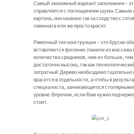
Самый экономный вариант заполнения – эт
справляется с поглощением шума. Самым ж
картона, оно названо так за сходство с с
ламината или же просто красят.
Рамочный тип конструкции – это бруски об
вставляются филенки (панели из массива и
количества средников, чем их больше, те
достаточно высока, так как технологическ
затратный. Дерево необходимо тщательно 
красится в отдельности, а чтобы в резуль
специалиста, занимающегося столярными
уровне. Впрочем, если Вам нужно подчеркну
стоит.