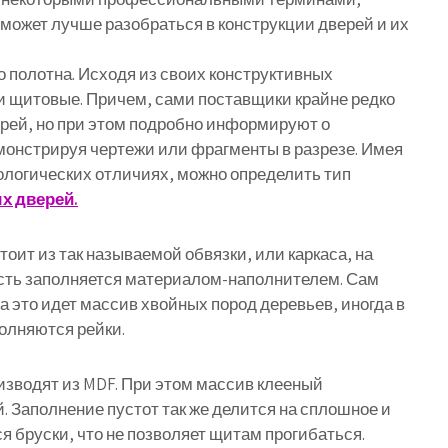
может лучше разобраться в конструкции дверей и их
о полотна. Исходя из своих конструктивных
и щитовые. Причем, сами поставщики крайне редко
верей, но при этом подробно информируют о
монстрируя чертежи или фрагменты в разрезе. Имея
ологических отличиях, можно определить тип
х дверей.
оит из так называемой обвязки, или каркаса, на
ость заполняется материалом-наполнителем. Сам
на это идет массив хвойных пород деревьев, иногда в
полняются рейки.
изводят из MDF. При этом массив клееный
. Заполнение пустот так же делится на сплошное и
я бруски, что не позволяет щитам прогибаться.