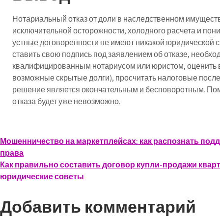
Нотариальный отказ от доли в наследственном имуществ
исключительной осторожности, холодного расчета и по
устные договоренности не имеют никакой юридической с
ставить свою подпись под заявлением об отказе, необхо
квалифицированным нотариусом или юристом, оценить 
возможные скрытые долги), просчитать налоговые послед
решение является окончательным и бесповоротным. По
отказа будет уже невозможно.
Навигация
Мошенничество на маркетплейсах: как распознать подд
права
по
Как правильно составить договор купли-продажи квар
записям
юридические советы
Добавить комментарий