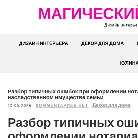
Перейти
МАГИЧЕСКИ
к
содержимому
Дизайн интерье
ДИЗАЙН ИНТЕРЬЕРА
ДЕКОР ДЛЯ ДОМА
КУЛИН
Разбор типичных ошибок при оформлении нота
наследственном имуществе семьи
Декор для дома
13.05.2026
КОММЕНТАРИЕВ НЕТ
Разбор типичных ош
оформлении нотариа