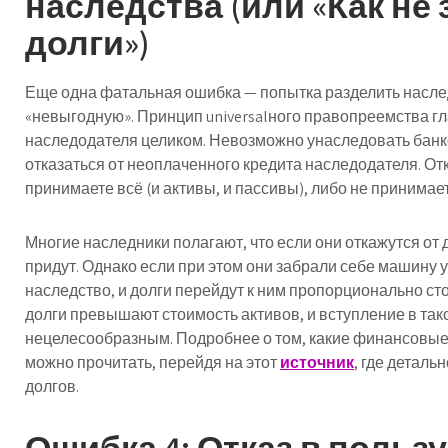
наследства (или «Как не
долги»)
Еще одна фатальная ошибка — попытка разделить насле
«невыгодную». Принцип universalного правопреемства гл
наследодателя целиком. Невозможно унаследовать банко
отказаться от неоплаченного кредита наследодателя. От
принимаете всё (и активы, и пассивы), либо не принимает
Многие наследники полагают, что если они откажутся от д
придут. Однако если при этом они забрали себе машину 
наследство, и долги перейдут к ним пропорционально с
долги превышают стоимость активов, и вступление в так
нецелесообразным. Подробнее о том, какие финансовые 
можно прочитать, перейдя на этот
источник
, где деталь
долгов.
Ошибка 4: Отказ в польз