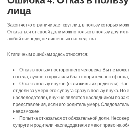
лица
Закон четко ограничивает круг лиц, в пользу которых мо
Отказаться от своей доли можно только в пользу других
любой очереди, не лишенных наследства.
К типичным ошибкам здесь относятся:
Отказ в пользу постороннего человека.
Вы не можете
соседа, лучшего друга или благотворительного фонда,
Отказ в пользу внуков (если живы их родители).
Част
от доли за умершего супруга сразу в пользу внука. Но 
наследодателя), внук не является наследником по зако
представления, если его родитель умер). Следовательн
невозможен.
Попытка отказаться от обязательной доли.
Несовер
супруги и родители наследодателя имеют право на об