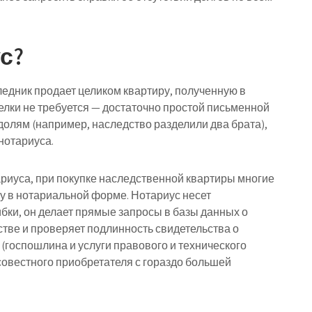
с?
ледник продает целиком квартиру, полученную в
елки не требуется — достаточно простой письменной
долям (например, наследство разделили два брата),
нотариуса.
ариуса, при покупке наследственной квартиры многие
у в нотариальной форме. Нотариус несет
бки, он делает прямые запросы в базы данных о
стве и проверяет подлинность свидетельства о
 (госпошлина и услуги правового и технического
осовестного приобретателя с гораздо большей