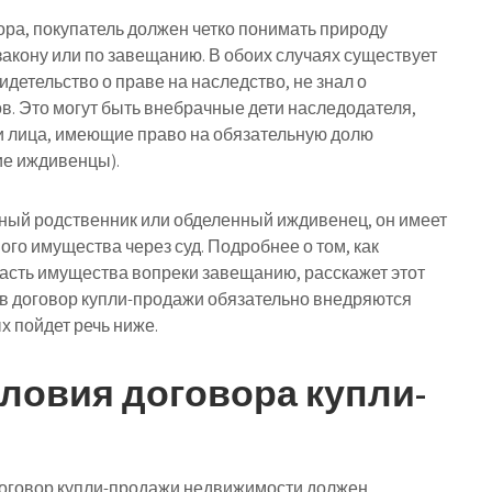
ора, покупатель должен четко понимать природу
закону или по завещанию. В обоих случаях существует
идетельство о праве на наследство, не знал о
в. Это могут быть внебрачные дети наследодателя,
и лица, имеющие право на обязательную долю
е иждивенцы).
ный родственник или обделенный иждивенец, он имеет
ого имущества через суд. Подробнее о том, как
часть имущества вопреки завещанию, расскажет этот
, в договор купли-продажи обязательно внедряются
 пойдет речь ниже.
ловия договора купли-
договор купли-продажи недвижимости должен