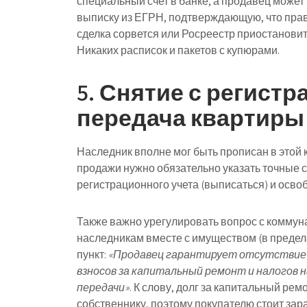
специальный счет в банке, а продавец может и
выписку из ЕГРН, подтверждающую, что прав
сделка сорвется или Росреестр приостановит
Никаких расписок и пакетов с купюрами.
5. Снятие с регистр
передача квартиры
Наследник вполне мог быть прописан в этой 
продажи нужно обязательно указать точные с
регистрационного учета (выписаться) и осв
Также важно урегулировать вопрос с коммун
наследникам вместе с имуществом (в предел
пункт:
«Продавец гарантирует отсутствие 
взносов за капитальный ремонт и налогов 
передачи»
. К слову, долг за капитальный ре
собственнику, поэтому покупателю стоит зар