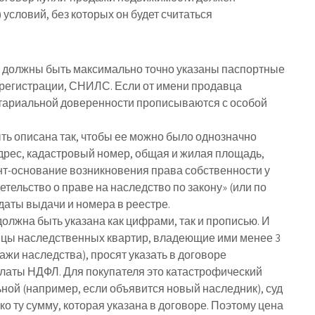
условий, без которых он будет считаться
 должны быть максимально точно указаны паспортные
 регистрации, СНИЛС. Если от имени продавца
отариальной доверенности прописываются с особой
ть описана так, чтобы ее можно было однозначно
дрес, кадастровый номер, общая и жилая площадь,
нт-основание возникновения права собственности у
етельство о праве на наследство по закону» (или по
даты выдачи и номера в реестре.
олжна быть указана как цифрами, так и прописью. И
авцы наследственных квартир, владеющие ими менее 3
ажи наследства), просят указать в договоре
платы НДФЛ.
Для покупателя это катастрофический
ной (например, если объявится новый наследник), суд
о ту сумму, которая указана в договоре. Поэтому цена