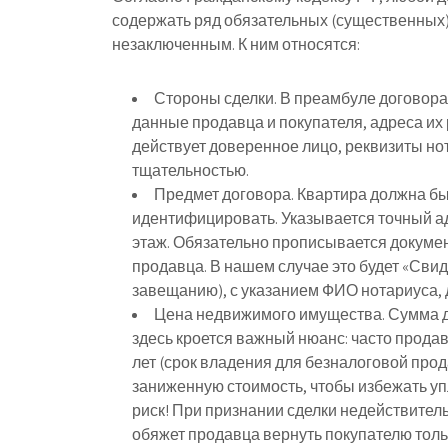
содержать ряд обязательных (существенных) 
незаключенным. К ним относятся:
Стороны сделки.
В преамбуле договора
данные продавца и покупателя, адреса их
действует доверенное лицо, реквизиты н
тщательностью.
Предмет договора.
Квартира должна бы
идентифицировать. Указывается точный а
этаж. Обязательно прописывается докуме
продавца. В нашем случае это будет «Свид
завещанию), с указанием ФИО нотариуса, 
Цена недвижимого имущества.
Сумма д
здесь кроется важный нюанс: часто прод
лет (срок владения для безналоговой прод
заниженную стоимость, чтобы избежать у
риск!
При признании сделки недействитель
обяжет продавца вернуть покупателю тольк