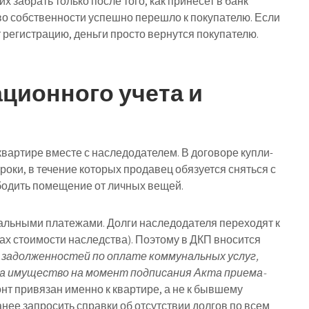
х забрать только после того, как принесет в банк
о собственности успешно перешло к покупателю. Если
 регистрацию, деньги просто вернутся покупателю.
ационного учета и
квартире вместе с наследодателем. В договоре купли-
роки, в течение которых продавец обязуется сняться с
ободить помещение от личных вещей.
альными платежами. Долги наследодателя переходят к
ах стоимости наследства). Поэтому в ДКП вносится
задолженностей по оплате коммунальных услуг,
на имущество на момент подписания Акта приема-
монт привязан именно к квартире, а не к бывшему
анее запросить справки об отсутствии долгов по всем