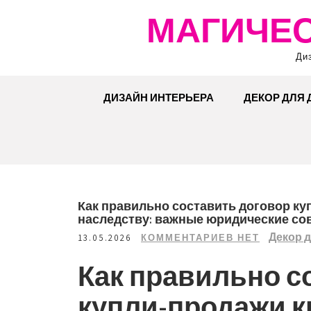
Перейти
МАГИЧЕС
к
содержимому
Ди
ДИЗАЙН ИНТЕРЬЕРА
ДЕКОР ДЛЯ
Как правильно составить договор ку
наследству: важные юридические со
Декор 
13.05.2026
КОММЕНТАРИЕВ НЕТ
Как правильно с
купли-продажи к