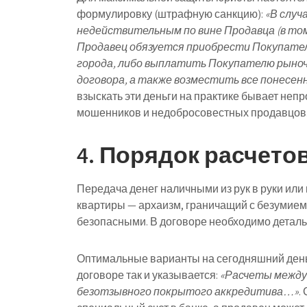
формулировку (штрафную санкцию):
«В случ
недействительным по вине Продавца (в том
Продавец обязуется приобрести Покупател
города, либо выплатить Покупателю рыно
договора, а также возместить все понесе
взыскать эти деньги на практике бывает непр
мошенников и недобросовестных продавцов
4. Порядок расчетов
Передача денег наличными из рук в руки или
квартиры — архаизм, граничащий с безумие
безопасными. В договоре необходимо деталь
Оптимальные варианты на сегодняшний день — 
договоре так и указывается:
«Расчеты между
безотзывного покрытого аккредитива…»
.