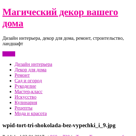
Перейти
Магический декор вашего
к
содержимому
дома
Дизайн интерьера, декор для дома, ремонт, строительство,
ландшафт
Меню
Дизайн интерьера
Декор для дома
Ремонт
Сад и огород
Рукоделие
Мастер-класс
Искусство
Кулинария
Рецепты
Мода и красота
wpid-tort-tri-shokolada-bez-vypechki_i_9.jpg