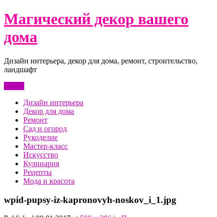
Перейти
Магический декор вашего
к
содержимому
дома
Дизайн интерьера, декор для дома, ремонт, строительство,
ландшафт
Меню
Дизайн интерьера
Декор для дома
Ремонт
Сад и огород
Рукоделие
Мастер-класс
Искусство
Кулинария
Рецепты
Мода и красота
wpid-pupsy-iz-kapronovyh-noskov_i_1.jpg