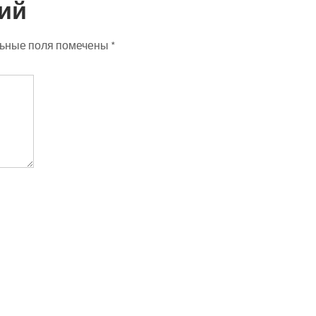
ий
ьные поля помечены
*