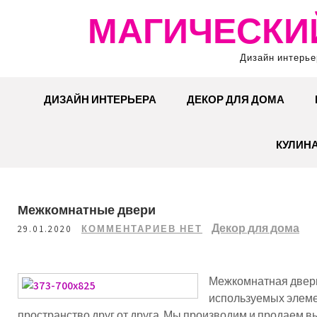
Перейти
МАГИЧЕСКИ
к
содержимому
Дизайн интерье
ДИЗАЙН ИНТЕРЬЕРА
ДЕКОР ДЛЯ ДОМА
КУЛИН
Межкомнатные двери
Декор для дома
29.01.2020
КОММЕНТАРИЕВ НЕТ
Межкомнатная дверь
используемых элеме
пространство друг от друга. Мы производим и продаем