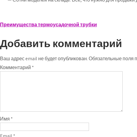
Навигация
Преимущества термоусадочной трубки
по
Добавить комментарий
записям
Ваш адрес email не будет опубликован.
Обязательные поля 
Комментарий
*
Имя
*
Email
*