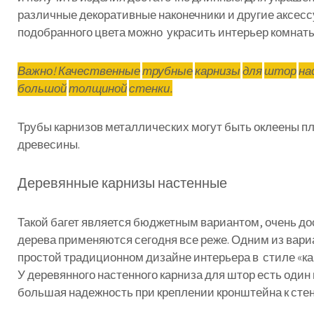
различные
декоративные
наконечники
и
другие
аксес
подобранного
цвета
можно
украсить
интерьер
комнат
Важно
!
Качественные
трубные
карнизы
для
штор
на
большой
толщиной
стенки
.
Трубы
карнизов
металлических
могут
быть
оклеены
пл
древесины
.
Деревянные
карнизы
настенные
Такой
багет
является
бюджетным
вариантом
,
очень
до
дерева
применяются
сегодня
все
реже
.
Одним
из
вари
простой
традиционном
дизайне
интерьера
в
стиле
«
к
У
деревянного
настенного
карниза
для
штор
есть
один
большая
надежность
при
креплении
кронштейна
к
сте