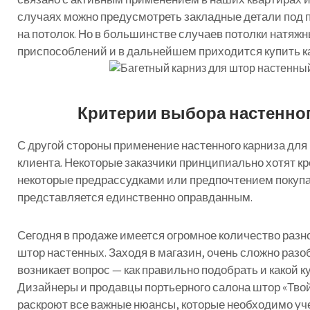
случаях
можно
предусмотреть
закладные
детали
под
на
потолок
.
Но
в
большинстве
случаев
потолки
натяжн
приспособлений
и
в
дальнейшем
приходится
купить
к
Критерии выбора настенног
С другой стороны применение настенного карниза дл
клиента. Некоторые заказчики принципиально хотят кре
некоторые предрассудками или предпочтением покупат
представляется единственно оправданным.
Сегодня
в
продаже
имеется
огромное
количество
разн
штор
настенных
.
Заходя
в
магазин
,
очень
сложно
разо
возникает
вопрос
—
как
правильно
подобрать
и
какой
к
Дизайнеры
и
продавцы
портьерного
салона
штор «Тво
раскроют
все
важные
нюансы
,
которые
необходимо
уч