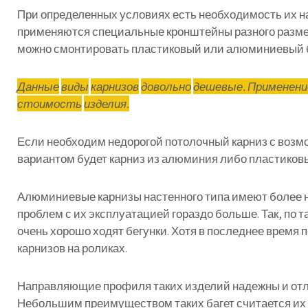
При
определенных
условиях
есть
необходимость
их
н
применяются
специальные
кронштейны
разного
разм
можно
смонтировать
пластиковый
или
алюминиевый
Данные
виды
карнизов
довольно
дешевые
.
Применени
стоимость
изделия
.
Если
необходим
недорогой
потолочный
карниз
с
возм
вариантом
будет
карниз
из
алюминия
либо
пластиков
Алюминиевые
карнизы
настенного
типа
имеют
более
проблем
с
их
эксплуатацией
гораздо
больше
.
Так
,
по
т
очень
хорошо
ходят
бегунки
.
Хотя
в
последнее
время
п
карнизов
на
роликах
.
Направляющие
профиля
таких
изделий
надежны
и
от
Небольшим
преимуществом
таких
багет
считается
их