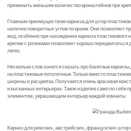
применить
меньшее
количество
кронштейнов
при
кре
Главным
преимуществом
карниза
для
штор
пластиков
наличие
поворотных
углов
по
краям
.
Они
позволяют
п
вид
,
особенно
при
нахождении
карниза
пластикового
н
крючки
с
роликами
позволяют
хорошо
передвигаться
легко
.
Несколько
слов
хочется
сказать
про
багетные
карнизы
на
пластиковые
потолочные
.
Только
вместо
пластиков
ширины
и
расцветка
.
Получается
очень
красивая
конс
изысканных
интерьерах
.
Такое
изделие
само
по
себе
п
элементом
,
украшающим
интерьер
каждой
комнаты
.
Карниз
для
римских
,
австрийских
,
французских
штор