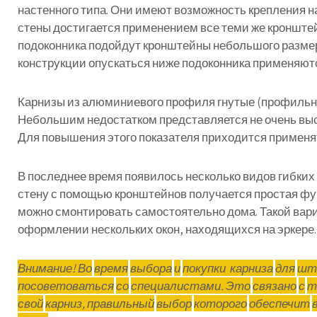
настенного
типа
.
Они
имеют
возможность
крепления
н
стены
достигается
применением
все
теми
же
кронште
подоконника
подойдут
кронштейны
небольшого
разме
конструкции
опускаться
ниже
подоконника
применяют
Карнизы
из
алюминиевого
профиля
гнутые
(
профиль
Небольшим
недостатком
представляется
не
очень
вы
Для
повышения
этого
показателя
приходится
применя
В
последнее
время
появилось
несколько
видов
гибких
стену
с
помощью
кронштейнов
получается
простая
фу
можно
смонтировать
самостоятельно
дома
.
Такой
вар
оформлении
нескольких
окон
,
находящихся
на
эркере
.
Внимание
!
Во
время
выбора
и
покупки
карниза
для
шт
посоветоваться
со
специалистами
.
Это
связано
с
т
свой
карниз
,
правильный
выбор
которого
обеспечит