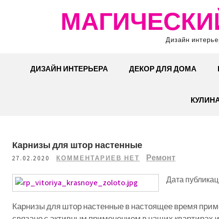
Перейти
МАГИЧЕСКИ
к
содержимому
Дизайн интерье
ДИЗАЙН ИНТЕРЬЕРА
ДЕКОР ДЛЯ ДОМА
КУЛИН
Карнизы для штор настенные
Ремонт
27.02.2020
КОММЕНТАРИЕВ НЕТ
Дата публикаци
Карнизы
для
штор
настенные
в
настоящее
время
прим
связано
с
активным
применением
в
наших
квартирах