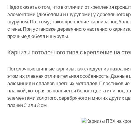
Надо
сказать
о
том
,
что
в
отличии
от
крепления
кронш
элементами
(
дюбелями
и
шурупами
)
у
деревянного
к
шурупом
.
Поэтому
,
такое
крепление
карниза
под
боль
стены
.
При
установке
деревянного
настенного
карниза
прочные
дюбеля
и
шурупы
.
Карнизы
потолочного
типа
с
крепление
на
сте
Потолочные
шинные
карнизы
,
как
следует
из
названия
этом
их
главная
отличительная
особенность
.
Данные
алюминия
и
сплавов
цветных
металлов
.
Пластиковые
планкой
,
которая
выполняется
белого
цвета
или
под
цв
элементами
золотого
,
серебряного
и
многих
других
цв
планки
5
или
8
см
.