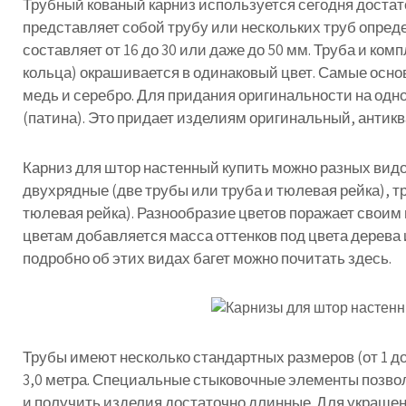
Трубный
кованый
карниз
используется
сегодня
достат
представляет
собой
трубу
или
нескольких
труб
опред
составляет
от
16
до
30
или
даже
до
50
мм
.
Труба
и
комп
кольца
)
окрашивается
в
одинаковый
цвет
.
Самые
осно
медь
и
серебро
.
Для
придания
оригинальности
на
одн
(
патина
).
Это
придает
изделиям
оригинальный
,
антик
Карниз
для
штор
настенный
купить
можно
разных
вид
двухрядные
(
две
трубы
или
труба
и
тюлевая
рейка
),
т
тюлевая
рейка
).
Разнообразие
цветов
поражает
своим
цветам
добавляется
масса
оттенков
под
цвета
дерева
подробно об этих видах багет можно почитать здесь.
Трубы
имеют
несколько
стандартных
размеров
(
от
1
д
3
,
0
метра
.
Специальные
стыковочные
элементы
позво
и
получить
изделия
достаточно
длинные
.
Для
украше