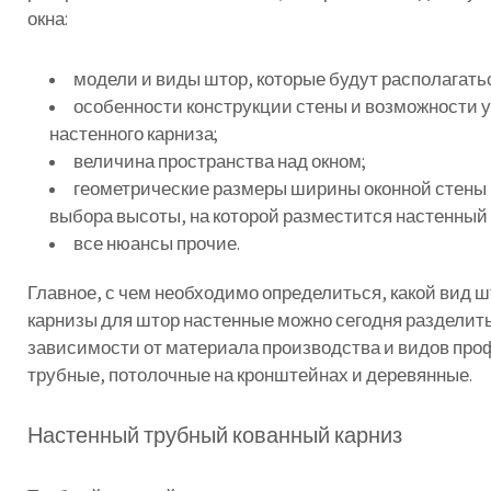
окна
:
модели
и
виды
штор
,
которые
будут
располагать
особенности
конструкции
стены
и
возможности
у
настенного
карниза
;
величина
пространства
над
окном
;
геометрические
размеры
ширины
оконной
стены
выбора
высоты
,
на
которой
разместится
настенный
все
нюансы
прочие
.
Главное
,
с
чем
необходимо
определиться
,
какой
вид
ш
карнизы
для
штор
настенные
можно
сегодня
разделит
зависимости
от
материала
производства
и
видов
про
трубные
,
потолочные
на
кронштейнах
и
деревянные
.
Настенный
трубный
кованный
карниз