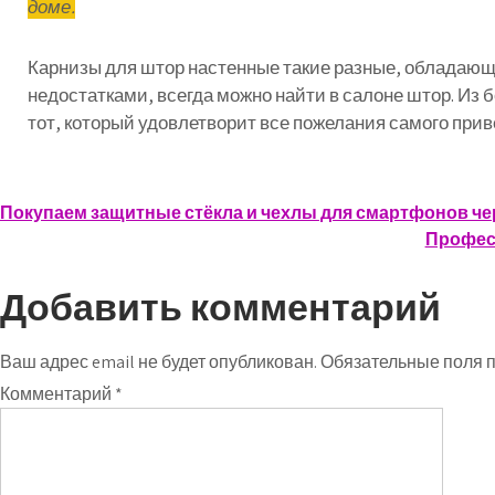
доме
.
Карнизы
для
штор
настенные
такие
разные
,
обладающ
недостатками
,
всегда
можно
найти
в
салоне
штор
.
Из
б
тот
,
который
удовлетворит
все
пожелания
самого
прив
Навигация
Покупаем защитные стёкла и чехлы для смартфонов че
Профес
по
записям
Добавить комментарий
Ваш адрес email не будет опубликован.
Обязательные поля 
Комментарий
*