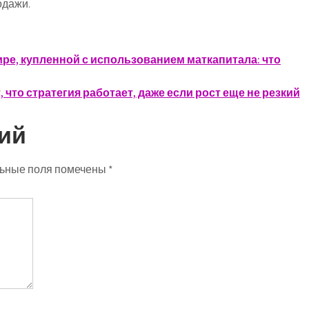
одажи.
ире, купленной с использованием маткапитала: что
 что стратегия работает, даже если рост еще не резкий
ий
ьные поля помечены
*