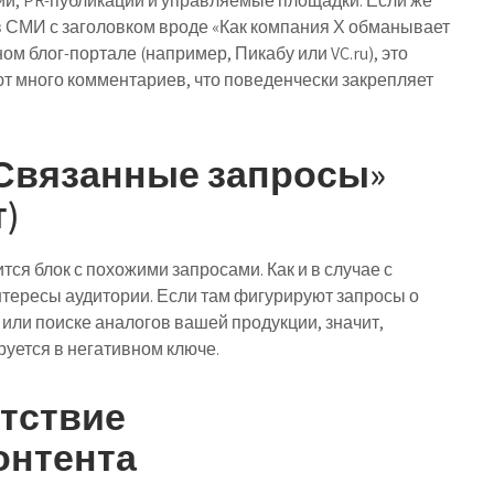
и, PR-публикации и управляемые площадки. Если же
 в СМИ с заголовком вроде «Как компания Х обманывает
м блог-портале (например, Пикабу или VC.ru), это
ают много комментариев, что поведенчески закрепляет
 «Связанные запросы»
т)
ся блок с похожими запросами. Как и в случае с
нтересы аудитории. Если там фигурируют запросы о
 или поиске аналогов вашей продукции, значит,
уется в негативном ключе.
утствие
онтента