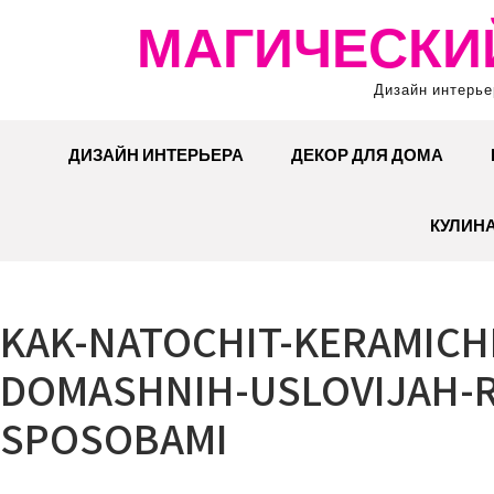
Перейти
МАГИЧЕСКИ
к
содержимому
Дизайн интерье
ДИЗАЙН ИНТЕРЬЕРА
ДЕКОР ДЛЯ ДОМА
КУЛИН
KAK-NATOCHIT-KERAMICH
DOMASHNIH-USLOVIJAH-R
SPOSOBAMI