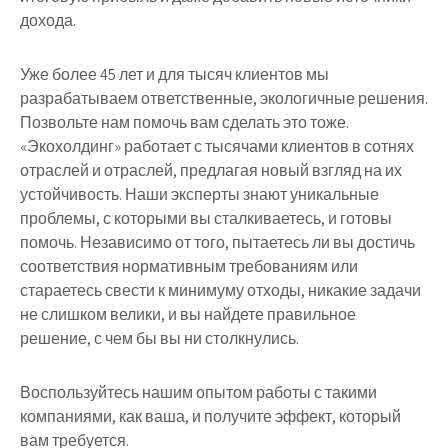
дохода
.
Уже
более
45
лет
и
для
тысяч
клиентов
мы
разрабатываем
ответственные
,
экологичные
решения
.
Позвольте
нам
помочь
вам
сделать
это
тоже
.
«Экохолдинг»
работает
с
тысячами
клиентов
в
сотнях
отраслей
и
отраслей
,
предлагая
новый
взгляд
на
их
устойчивость
.
Наши
эксперты
знают
уникальные
проблемы
,
с
которыми
вы
сталкиваетесь
,
и
готовы
помочь
.
Независимо
от
того
,
пытаетесь
ли
вы
достичь
соответствия
нормативным
требованиям
или
стараетесь
свести
к
минимуму
отходы
,
никакие
задачи
не
слишком
велики
,
и
вы
найдете
правильное
решение
,
с
чем
бы
вы
ни
столкнулись
.
Воспользуйтесь
нашим
опытом
работы
с
такими
компаниями
,
как
ваша
,
и
получите
эффект
,
который
вам
требуется
.