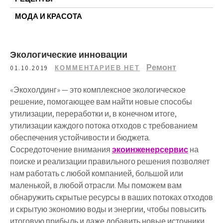
МОДА И КРАСОТА
Экологические инновации
Ремонт
01.10.2019
КОММЕНТАРИЕВ НЕТ
«Экохолдинг» —
это
комплексное
экологическое
решение
,
помогающее
вам
найти
новые
способы
утилизации
,
переработки
и
,
в
конечном
итоге
,
утилизации
каждого
потока
отходов
с
требованием
обеспечения
устойчивости
и
бюджета
.
Сосредоточение
внимания
экоинженерсервис
на
поиске
и
реализации
правильного
решения
позволяет
нам
работать
с
любой
компанией
,
большой
или
маленькой
,
в
любой
отрасли
.
Мы
поможем
вам
обнаружить
скрытые
ресурсы
в
ваших
потоках
отходов
и
скрытую
экономию
воды
и
энергии
,
чтобы
повысить
итоговую
прибыль
и
даже
добавить
новые
источники