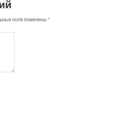
ий
ьные поля помечены
*