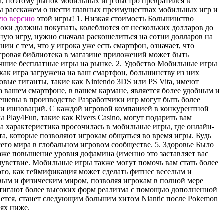
, поэтому рынок мобильных игр быстро превратился в
мы расскажем о шести главных преимуществах мобильных игр и
ую версию
этой игры! 1. Низкая стоимость Большинство
оки должны покупать, колеблются от нескольких долларов до
ьную игру, нужно сначала раскошелиться на сотни долларов на
и с тем, что у игрока уже есть смартфон, означает, что
игровая библиотека в магазине приложений может быть
лучшие бесплатные игры на рынке. 2. Удобство Мобильные игры
как игра загружена на ваш смартфон, большинству из них
овые гиганты, такие как Nintendo 3DS или PS Vita, имеют
а вашем смартфоне, в вашем кармане, является более удобным и
дешевы в производстве Разработчики игр могут быть более
и и инноваций. С каждой игровой компанией в конкурентной
Play4Fun, такие как Rivers Casino, могут подарить вам
а характеристика просочилась в мобильные игры, где онлайн-
та, которые позволяют игрокам общаться во время игры. Будь
сего мира в глобальном игровом сообществе. 5. Здоровье Было
даже повышение уровня дофамина (именно это заставляет вас
очувствие. Мобильные игры также могут помочь вам стать более
ого, как геймификация может сделать фитнес веселым и
овым и физическим миром, позволяя игрокам в полной мере
достигают более высоких форм реализма с помощью дополненной
дается, станет следующим большим хитом Niantic после Pokemon
ях ниже.