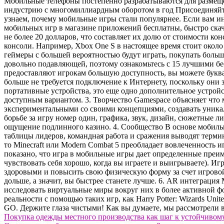
Мобильные телефоны постепенно разрабатываются для размеще
индустрию с многомиллиардным оборотом в год Присоединяйтес
узнаем, почему мобильные игры стали популярнее. Если вам ин
мобильных игр в магазине приложений бесплатны, быстро скач
не более 20 долларов, что составляет их долю от стоимости ко
консоли. Например, Xbox One S в настоящее время стоит около 
геймеры с большей вероятностью будут играть, покупать боль
довольно подавляющей, поэтому ознакомьтесь с 15 лучшими бе
предоставляют игрокам большую доступность, вы можете буквал
больше не требуется подключение к Интернету, поскольку они з
портативные устройства, это еще одно дополнительное устройс
доступным вариантом. 3. Творчество Gamespace объясняет что 
экспериментальными со своими концепциями, создавать уника
борьбе за игру номер один, графика, звук, дизайн, сюжетные л
ощущение подлинного казино. 4. Сообщество В основе мобильн
таблицы лидеров, командная работа и сражения выводят термин
то Minecraft или Modern Combat 5 преобладает вовлеченность и
показано, что игра в мобильные игры дает определенные преим
чувствовать себя хорошо, когда вы играете и выигрываете). И
здоровыми и повысить свою физическую форму за счет игровой
дольше, а значит, вы быстрее станете лучше. 6. AR интеграц
исследовать виртуальные миры вокруг них в более активной фо
реальности с помощью таких игр, как Harry Potter: Wizards Un
GO. Держите глаза чистыми! Как вы думаете, мы рассмотрели 
Навигация
Покупка одежды местного производства как шаг к устойчивом