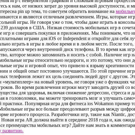
ния игр с невероятной графикой и сложным игровым процессом
ь к нам, от низких затрат до уровня высокой доступности, и 
тересна pin up тема, то советуем обратить внимание на
мобильн
иваются и являются отличным развлечением. Игры, которые игр
нсольной игры. Не говоря уже о том, чтобы даже играть в консол
239 долларов в США. Низкая стоимость мобильных игр в сочетани
ше игр и совершать покупки в приложениях. Мы понимаем, что 
сплатными играми для iOS от Independent и откройте для себя 
ьно играть в игры в любое время и в любом месте. После того, 
апускаются через внутренний диск телефона. В то время как игр
тво, которое можно запоминать и носить с собой. Наличие игр н
мобильные игры относительно недороги, и это потому, что они 
льные игры и игровой опыт, что привело к взрыву креативност
инии и общий опыт постоянно улучшаются. По этой причине игры 
ых телефонов лежит их цель соединять людей друг с другом. Эт
 «мультиплеер» на новый уровень, не говоря уже о функциях ча
гроков. Во время развлечения игроки могут заводить друзей со в
ущества для здоровья, включая снижение депрессии, стресса и 
грая в головоломки, вы можете тренировать мозг и улучшать сам
 практики. Популярная игра для фитнеса ios Wokamon пример т
ия Мобильные игры все больше преодолевают разрыв между цифр
рме игрового процесса. Разработчики игр, такие как Niantic, 
ite Новая игра AR должна выйти в середине 2018 года и, как ожи
все преимущества мобильных игр? Дайте нам знать в комментари
у развитию.