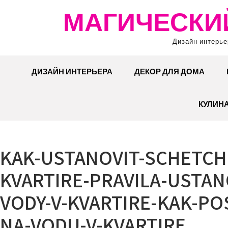
Перейти
МАГИЧЕСКИ
к
содержимому
Дизайн интерье
ДИЗАЙН ИНТЕРЬЕРА
ДЕКОР ДЛЯ ДОМА
КУЛИН
KAK-USTANOVIT-SCHETCH
KVARTIRE-PRAVILA-USTAN
VODY-V-KVARTIRE-KAK-PO
NA-VODU-V-KVARTIRE